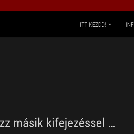
ITT KEZDD!
IN
ozz másik kifejezéssel …