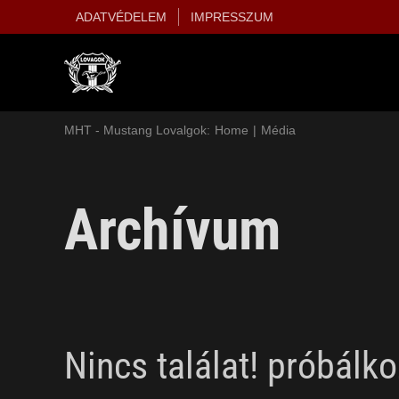
Kihagyás
ADATVÉDELEM
IMPRESSZUM
MHT - Mustang Lovalgok:
Home
Média
Archívum
Nincs találat! próbálk