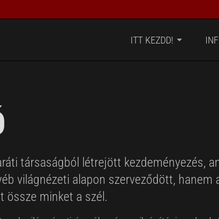
ITT KEZDD!
IN
Ó
áti társaságból létrejött kezdeményezés, a
egyéb világnézeti alapon szerveződött, hanem 
t össze minket a szél.