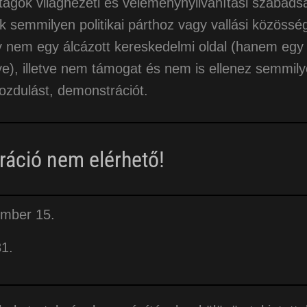
 tagok világnézeti és véleménynyilvánítási szabads
semmilyen politikai párthoz vagy vallási közössé
 nem egy álcázott kereskedelmi oldal (hanem egy
e), illetve nem támogat és nem is ellenez semmil
mozdulást, demonstrációt.
ráció nem elérhető!
ember 15.
31.