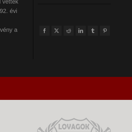
 vették
92. évi
rvény a