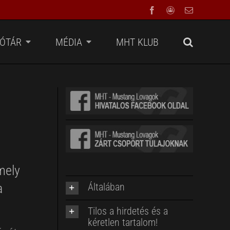
Facebook
Facebook
Email:
Group
FÓTÁR
MÉDIA
MHT KLUB
mely
a
Általában
Tilos a hirdetés és a
kéretlen tartalom!