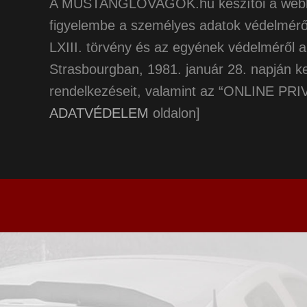
A MUSTANGLOVAGOK.hu készítői a webhely
figyelembe a személyes adatok védelméről
LXIII. törvény és az egyének védelméről 
Strasbourgban, 1981. január 28. napján ke
rendelkezéseit, valamint az “ONLINE PRI
ADATVÉDELEM
oldalon]