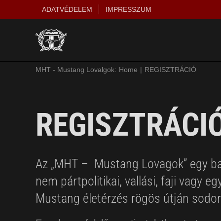
Kihagyás
ADATVÉDELEM
IMPRESSZUM
MHT - Mustang Lovalgok:
Home
REGISZTRÁCIÓ
REGISZTRÁCI
Az „MHT – Mustang Lovagok” egy bar
nem pártpolitikai, vallási, faji vagy 
Mustang életérzés rögös útján sodor