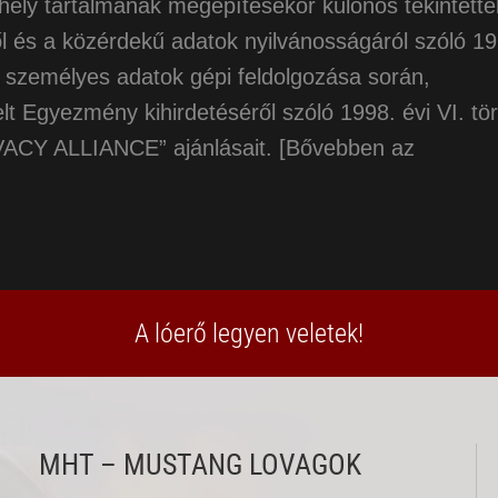
 tartalmának megépítésekor különös tekintettel
 és a közérdekű adatok nyilvánosságáról szóló 19
a személyes adatok gépi feldolgozása során,
lt Egyezmény kihirdetéséről szóló 1998. évi VI. tö
VACY ALLIANCE” ajánlásait. [Bővebben az
A lóerő legyen veletek!
MHT – MUSTANG LOVAGOK