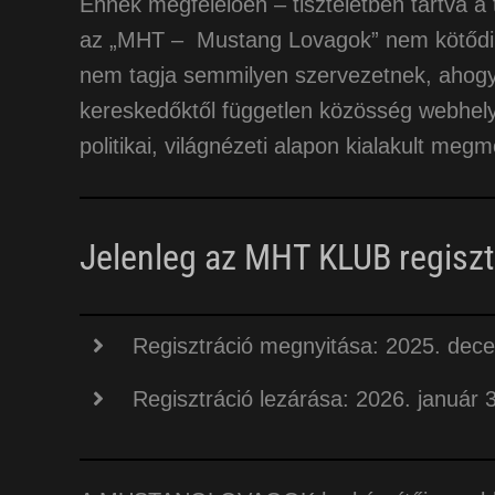
Ennek megfelelően – tiszteletben tartva a
az „MHT – Mustang Lovagok” nem kötődik 
nem tagja semmilyen szervezetnek, ahogy
kereskedőktől független közösség webhely
politikai, világnézeti alapon kialakult meg
Jelenleg az MHT KLUB regiszt
Regisztráció megnyitása: 2025. dec
Regisztráció lezárása: 2026. január 