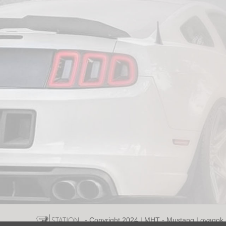
- Copyright 2024 | MHT - Mustang Lovagok (