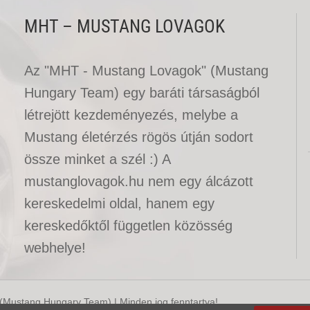
MHT – MUSTANG LOVAGOK
Az "MHT - Mustang Lovagok" (Mustang
Hungary Team) egy baráti társaságból
létrejött kezdeményezés, melybe a
Mustang életérzés rögös útján sodort
össze minket a szél :) A
mustanglovagok.hu nem egy álcázott
kereskedelmi oldal, hanem egy
kereskedőktől független közösség
webhelye!
Mustang Hungary Team) | Minden jog fenntartva!