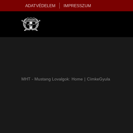
Kihagyás
ADATVÉDELEM
IMPRESSZUM
MHT - Mustang Lovalgok:
Home
Címke
Gyula