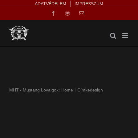
Kihagyás
ADATVÉDELEM
IMPRESSZUM
Facebook
Facebook
Email:
Group
MHT - Mustang Lovalgok:
Home
Címke
design