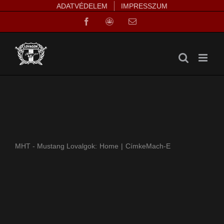
Kihagyás
ADATVÉDELEM
IMPRESSZUM
Facebook
Facebook
Email:
Group
MHT - Mustang Lovalgok:
Home
Címke
Mach-E