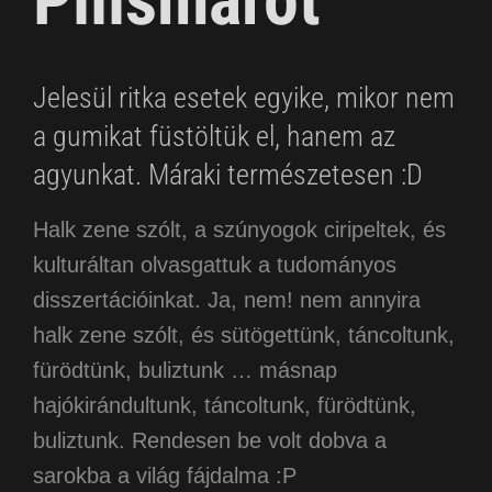
Pilismarót
Jelesül ritka esetek egyike, mikor nem
a gumikat füstöltük el, hanem az
agyunkat. Máraki természetesen :D
Halk zene szólt, a szúnyogok ciripeltek, és
kulturáltan olvasgattuk a tudományos
disszertációinkat. Ja, nem! nem annyira
halk zene szólt, és sütögettünk, táncoltunk,
fürödtünk, buliztunk … másnap
hajókirándultunk, táncoltunk, fürödtünk,
buliztunk. Rendesen be volt dobva a
sarokba a világ fájdalma :P