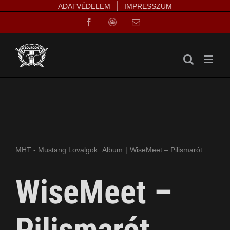
Kihagyás
ADATVÉDELEM
IMPRESSZUM
Facebook
Facebook
Email:
Group
MHT - Mustang Lovalgok:
Album
WiseMeet – Pilismarót
WiseMeet –